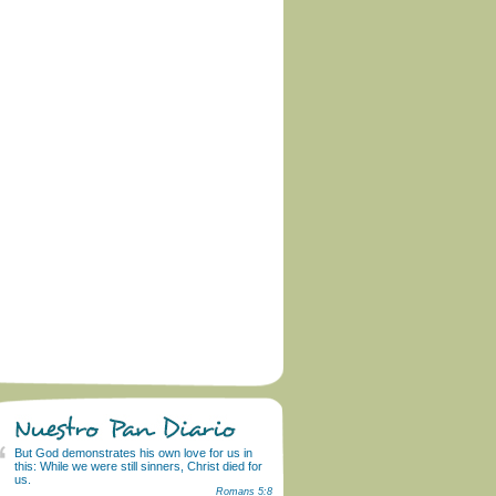
But God demonstrates his own love for us in
this: While we were still sinners, Christ died for
us.
Romans 5:8