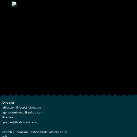
Director
direccion@festicinekids.org
gerardonietoco@yahoo.com
Prensa
prensa@festicinekids.org
©2026 Fundación FesticineKids. Métete en el
rollo