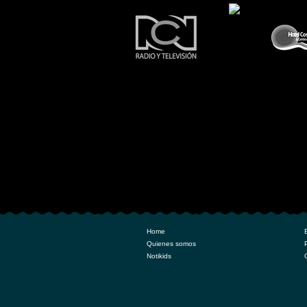
Esta inactiva
la img, para
activarla
agregue la
"g" al
comando
"img src",
ahora está
"im src"
Home
Quienes somos
Notikids