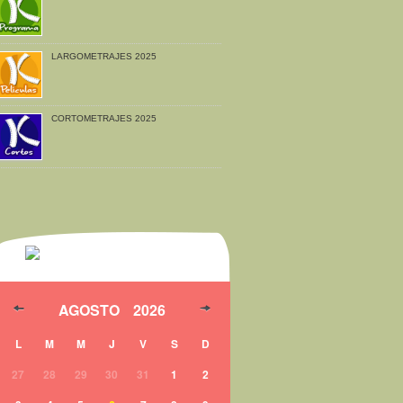
LARGOMETRAJES 2025
CORTOMETRAJES 2025
AGOSTO
2026
L
M
M
J
V
S
D
27
28
29
30
31
1
2