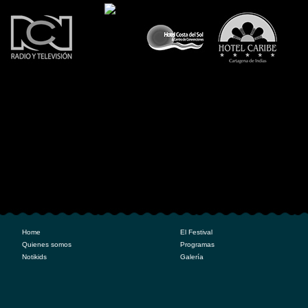
Esta inactiva
la img, para
activarla
agregue la
"g" al
comando
"img src",
ahora está
"im src"
Home
El Festival
Quienes somos
Programas
Notikids
Galería